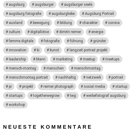
augsburg
augsburger
augsburger seele
augsburg fotografie
augsburgliebe
Augsburg Portrait
ausland
bewegung
bildung
charakter
corona
culture
digitallotse
dimitri reimer
energie
femme.digitale
fotografie
führung
gründer
innovation
ki
kunst
langzeit portrait projekt
leadership
Mann
marketing
meetup
meetups
mensch-montag
menschen
menschmontag
menschmontag portrait
nachhaltig
netzwerk
portrait
pr
projekt
reimer photograph
social media
startup
startups
togetherwegrow
twg
werbefotograf augsburg
workshop
NEUESTE KOMMENTARE