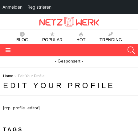
Anmelden
Registrieren
BLOG
POPULAR
HOT
TRENDING
S
Menu
- Gesponsert -
You are here:
Home
Edit Your Profile
EDIT YOUR PROFILE
[rcp_profile_editor]
TAGS