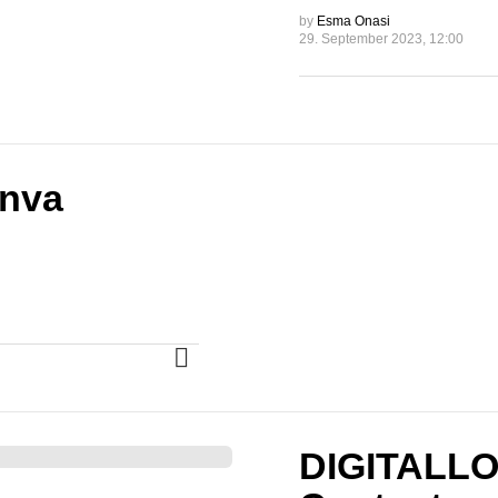
by
Esma Onasi
29. September 2023, 12:00
anva
MORE
DIGITALLOT