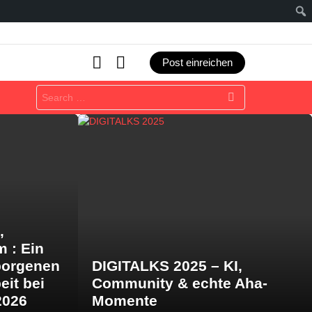
SEARCH
LOGIN
Post einreichen
Search
for:
,
m : Ein
borgenen
DIGITALKS 2025 – KI,
eit bei
Community & echte Aha-
2026
Momente