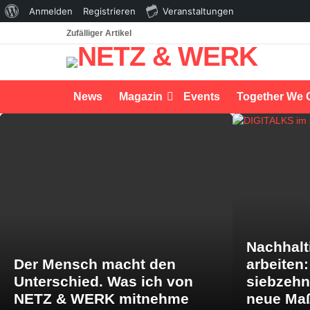
Über
Anmelden
Registrieren
Veranstaltungen
WordPress
Zufälliger Artikel
News
Magazin
Events
Together We 
LATEST
STORIES
Nachhalt
Der Mensch macht den
arbeiten
Unterschied. Was ich von
siebzeh
NETZ & WERK mitnehme
neue Maß