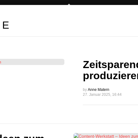
SE
Zeitsparen
produziere
by
Anne Matern
27. Januar 2025, 16:44