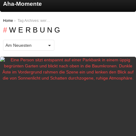
Aha-Momente
You are here:
Home
Tag Archives: werbung
WERBUNG
LATEST STORIES