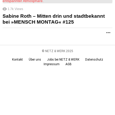
1.7k
Views
Sabine Roth – Mitten drin und stadtbekannt
bei »MENSCH MONTAG« #125
M
© NETZ & WERK 2025
Kontakt
Über uns
Jobs bei NETZ & WERK
Datenschutz
Impressum
AGB