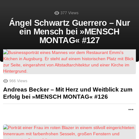
377
Views
Ángel Schwartz Guerrero – Nur
ein Mensch bei »MENSCH
MONTAG« #127
966
Views
Andreas Becker – Mit Herz und Weitblick zum
Erfolg bei »MENSCH MONTAG« #126
M