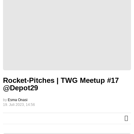
Rocket-Pitches | TWG Meetup #17
@Depot29
by
Esma Onasi
19. Juli 2023, 14:56
M