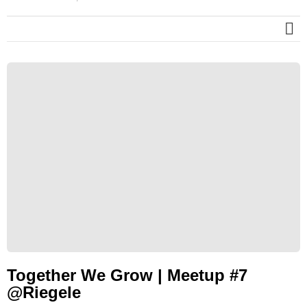
M
Together We Grow | Meetup #7
@Riegele