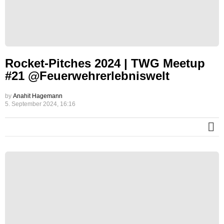
Rocket-Pitches 2024 | TWG Meetup
#21 @Feuerwehrerlebniswelt
by
Anahit Hagemann
5. September 2024, 16:16
M