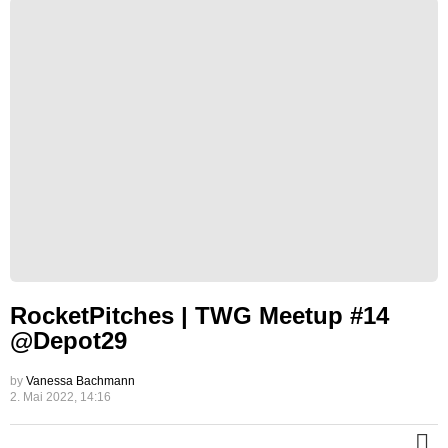
RocketPitches | TWG Meetup #14
@Depot29
by
Vanessa Bachmann
2. Mai 2022, 14:16
M