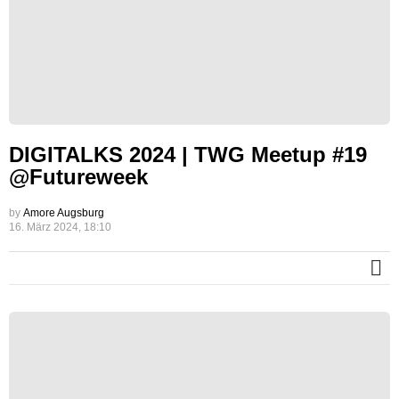
DIGITALKS 2024 | TWG Meetup #19
@Futureweek
by
Amore Augsburg
16. März 2024, 18:10
M