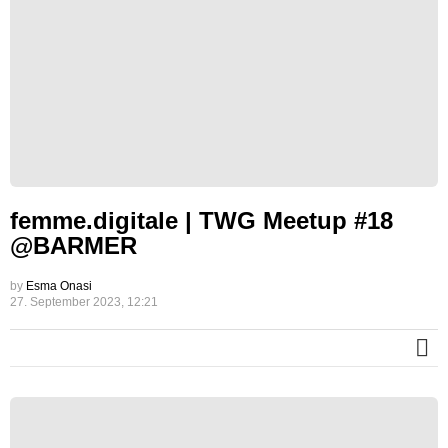
femme.digitale | TWG Meetup #18
@BARMER
by
Esma Onasi
27. September 2023, 12:21
M