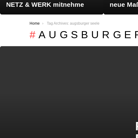
NETZ & WERK mitnehme
neue Maß
You are here:
Home
Tag Archives: augsburger seele
AUGSBURGE