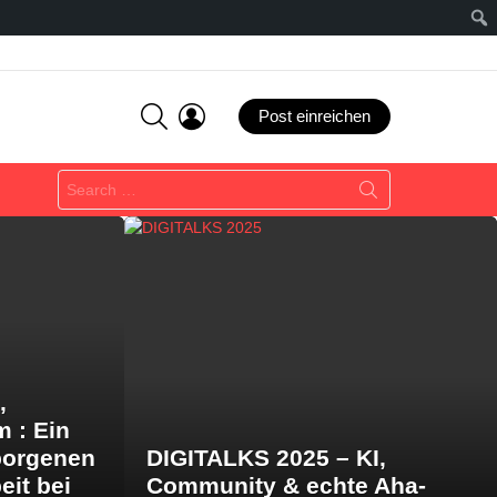
SEARCH
LOGIN
Post einreichen
Search
for:
,
m : Ein
borgenen
DIGITALKS 2025 – KI,
eit bei
Community & echte Aha-