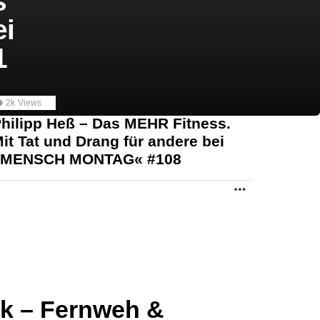
s
ei
1
2k
Views
hilipp Heß – Das MEHR Fitness.
it Tat und Drang für andere bei
»MENSCH MONTAG« #108
MORE
k – Fernweh &