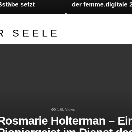
stäbe setzt
der femme.digitale 
R SEELE
LATEST STORIES
1.6k
Views
Rosmarie Holterman – Ei