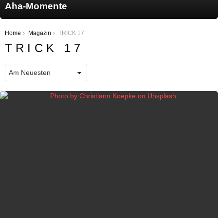
Aha-Momente
You are here:
Home
Magazin
TRICK 17
TRICK 17
LATEST STORIES