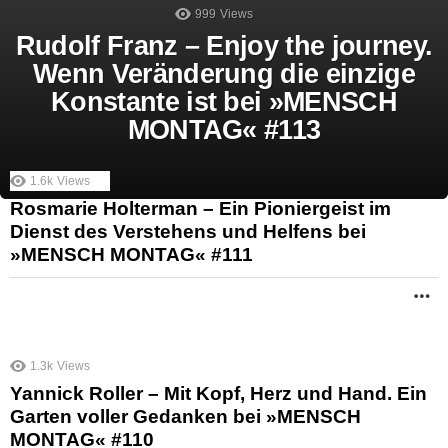
999
Views
Rudolf Franz – Enjoy the journey.
Wenn Veränderung die einzige
Konstante ist bei »MENSCH
MONTAG« #113
1.6k
Views
Rosmarie Holterman – Ein Pioniergeist im
Dienst des Verstehens und Helfens bei
»MENSCH MONTAG« #111
M
1.3k
Views
Yannick Roller – Mit Kopf, Herz und Hand. Ein
Garten voller Gedanken bei »MENSCH
MONTAG« #110