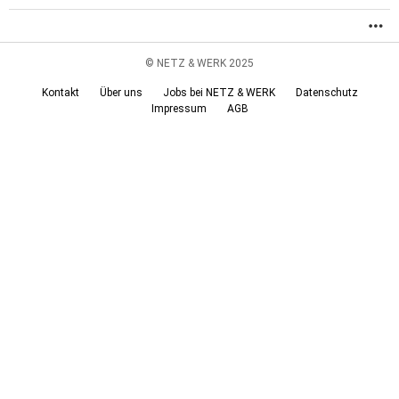
M
© NETZ & WERK 2025
Kontakt
Über uns
Jobs bei NETZ & WERK
Datenschutz
Impressum
AGB