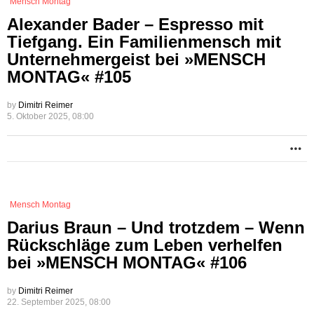
Mensch Montag
Alexander Bader – Espresso mit
Tiefgang. Ein Familienmensch mit
Unternehmergeist bei »MENSCH
MONTAG« #105
by
Dimitri Reimer
5. Oktober 2025, 08:00
M
Mensch Montag
Darius Braun – Und trotzdem – Wenn
Rückschläge zum Leben verhelfen
bei »MENSCH MONTAG« #106
by
Dimitri Reimer
22. September 2025, 08:00