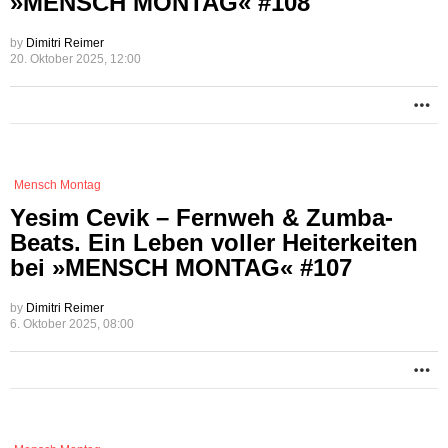
»MENSCH MONTAG« #108
by
Dimitri Reimer
20. Oktober 2025, 12:00
M
Mensch Montag
Yesim Cevik – Fernweh & Zumba-
Beats. Ein Leben voller Heiterkeiten
bei »MENSCH MONTAG« #107
by
Dimitri Reimer
6. Oktober 2025, 08:00
M