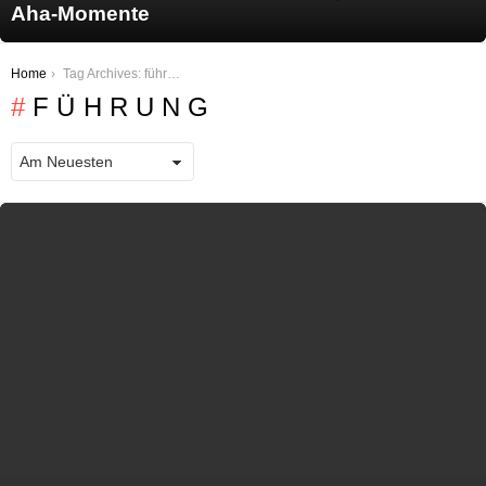
Aha-Momente
You are here:
Home
Tag Archives: führung
FÜHRUNG
LATEST STORIES