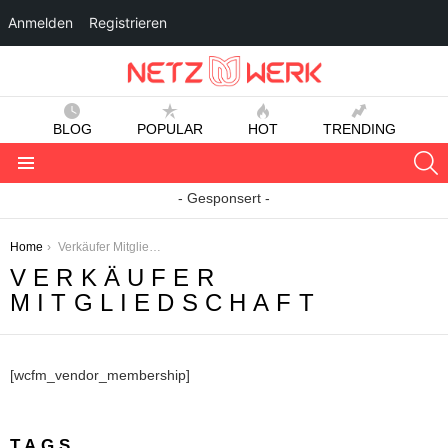
Anmelden
Registrieren
BLOG
POPULAR
HOT
TRENDING
S
Menu
- Gesponsert -
You are here:
Home
Verkäufer Mitgliedschaft
VERKÄUFER
MITGLIEDSCHAFT
[wcfm_vendor_membership]
TAGS