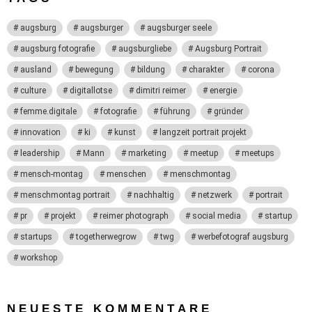
augsburg
augsburger
augsburger seele
augsburg fotografie
augsburgliebe
Augsburg Portrait
ausland
bewegung
bildung
charakter
corona
culture
digitallotse
dimitri reimer
energie
femme.digitale
fotografie
führung
gründer
innovation
ki
kunst
langzeit portrait projekt
leadership
Mann
marketing
meetup
meetups
mensch-montag
menschen
menschmontag
menschmontag portrait
nachhaltig
netzwerk
portrait
pr
projekt
reimer photograph
social media
startup
startups
togetherwegrow
twg
werbefotograf augsburg
workshop
NEUESTE KOMMENTARE