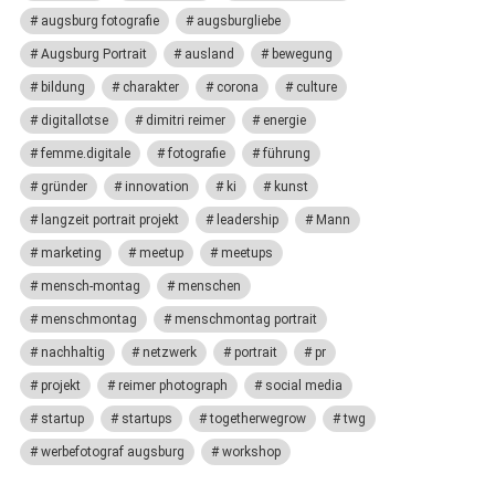
augsburg fotografie
augsburgliebe
Augsburg Portrait
ausland
bewegung
bildung
charakter
corona
culture
digitallotse
dimitri reimer
energie
femme.digitale
fotografie
führung
gründer
innovation
ki
kunst
langzeit portrait projekt
leadership
Mann
marketing
meetup
meetups
mensch-montag
menschen
menschmontag
menschmontag portrait
nachhaltig
netzwerk
portrait
pr
projekt
reimer photograph
social media
startup
startups
togetherwegrow
twg
werbefotograf augsburg
workshop