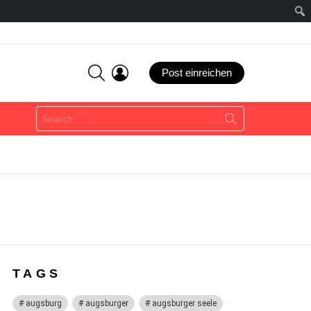
SEARCH
LOGIN
Post einreichen
Search
for:
TAGS
augsburg
augsburger
augsburger seele