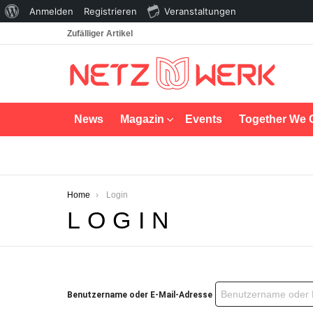
Über
Anmelden
Registrieren
Veranstaltungen
WordPress
Zufälliger Artikel
News
Magazin
Events
Together We 
You are here:
Home
Login
LOGIN
Benutzername oder E-Mail-Adresse