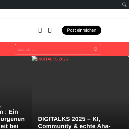
SEARCH
LOGIN
Post einreichen
Search
for:
,
m : Ein
borgenen
DIGITALKS 2025 – KI,
eit bei
Community & echte Aha-