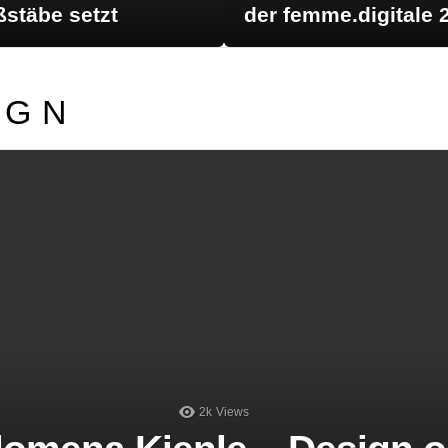
stäbe setzt
der femme.digitale 
IGN
LATEST STORIES
2k
Views