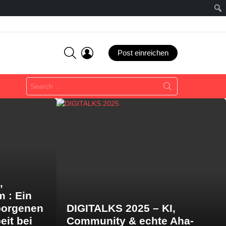
SEARCH
LOGIN
Post einreichen
Search
for:
,
m : Ein
borgenen
DIGITALKS 2025 – KI,
eit bei
Community & echte Aha-