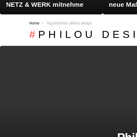
NETZ & WERK mitnehme
neue Maß
You are here:
Home
Tag Archives: philou design
PHILOU DES