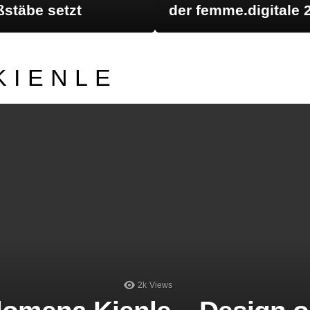
stäbe setzt
der femme.digitale 
KIENLE
LATEST STORIES
2k
Views