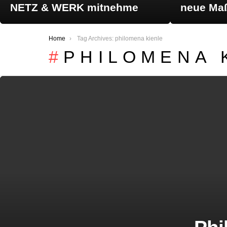
NETZ & WERK mitnehme
neue Maß
You are here:
Home
Tag Archives: philomena kienle
PHILOMENA 