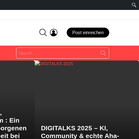
SEARCH
LOGIN
Post einreichen
Search
for:
,
m : Ein
borgenen
DIGITALKS 2025 – KI,
eit bei
Community & echte Aha-