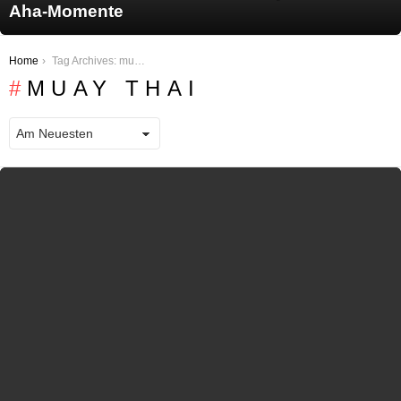
Aha-Momente
You are here:
Home
Tag Archives: muay thai
MUAY THAI
LATEST STORIES