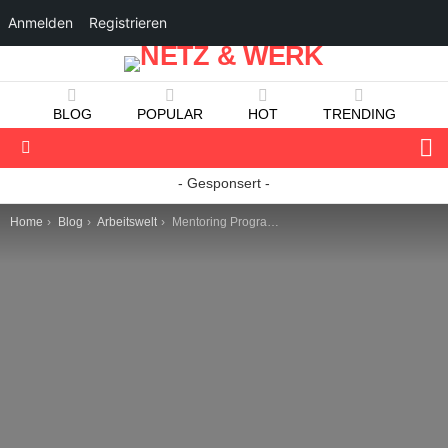
Anmelden
Registrieren
BLOG
POPULAR
HOT
TRENDING
S
Menu
- Gesponsert -
You are here:
Home
Blog
Arbeitswelt
Mentoring Programm für Startups findet zum ersten Mal in Augsburg statt