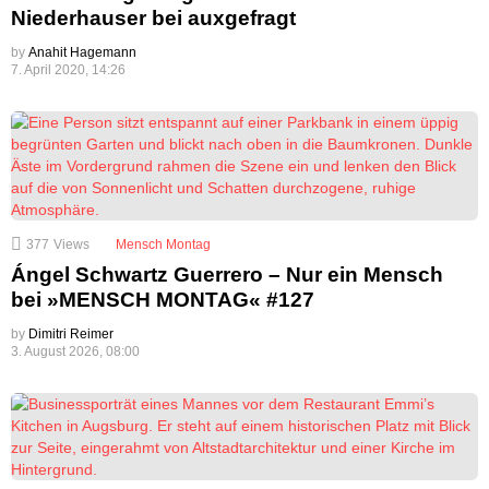
Niederhauser bei auxgefragt
by
Anahit Hagemann
7. April 2020, 14:26
377
Views
Mensch Montag
Ángel Schwartz Guerrero – Nur ein Mensch
bei »MENSCH MONTAG« #127
by
Dimitri Reimer
3. August 2026, 08:00