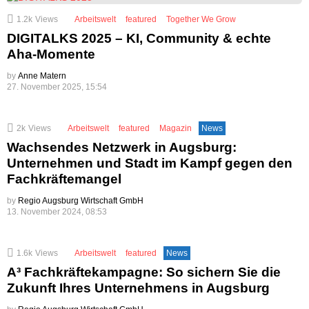
1.2k
Views
Arbeitswelt
featured
Together We Grow
DIGITALKS 2025 – KI, Community & echte
Aha-Momente
by
Anne Matern
27. November 2025, 15:54
2k
Views
Arbeitswelt
featured
Magazin
News
Wachsendes Netzwerk in Augsburg:
Unternehmen und Stadt im Kampf gegen den
Fachkräftemangel
by
Regio Augsburg Wirtschaft GmbH
13. November 2024, 08:53
1.6k
Views
Arbeitswelt
featured
News
A³ Fachkräftekampagne: So sichern Sie die
Zukunft Ihres Unternehmens in Augsburg