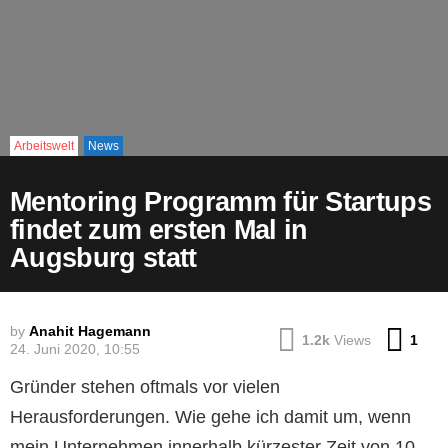
Arbeitswelt
News
Mentoring Programm für Startups
findet zum ersten Mal in
Augsburg statt
by
Anahit Hagemann
Co
1.2k
Views
1
24. Juni 2020, 10:55
Gründer stehen oftmals vor vielen
Herausforderungen. Wie gehe ich damit um, wenn
mein Unternehmen innerhalb kürzester Zeit von 10