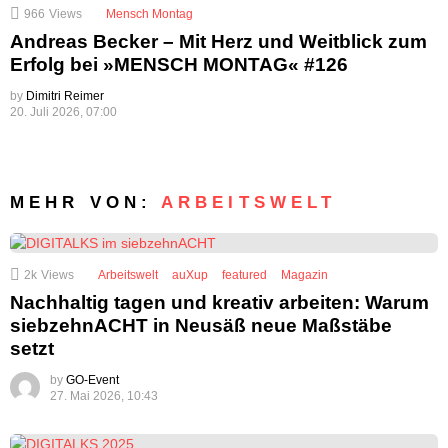
966
Views
Mensch Montag
Andreas Becker – Mit Herz und Weitblick zum
Erfolg bei »MENSCH MONTAG« #126
by
Dimitri Reimer
20. Juli 2026, 07:00
MEHR VON:
ARBEITSWELT
2k
Views
Arbeitswelt
auXup
featured
Magazin
Nachhaltig tagen und kreativ arbeiten: Warum
siebzehnACHT in Neusäß neue Maßstäbe
setzt
by
GO-Event
27. Mai 2026, 10:43