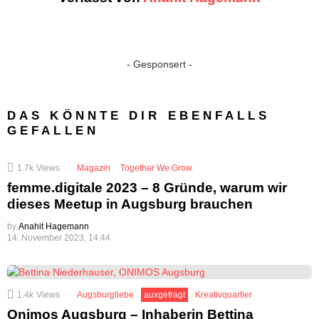
- Gesponsert -
DAS KÖNNTE DIR EBENFALLS
GEFALLEN
1.7k
Views
Magazin
Together We Grow
femme.digitale 2023 – 8 Gründe, warum wir
dieses Meetup in Augsburg brauchen
by
Anahit Hagemann
14. November 2023, 14:44
1.4k
Views
Augsburgliebe
auxgefragt
Kreativquartier
Onimos Augsburg – Inhaberin Bettina