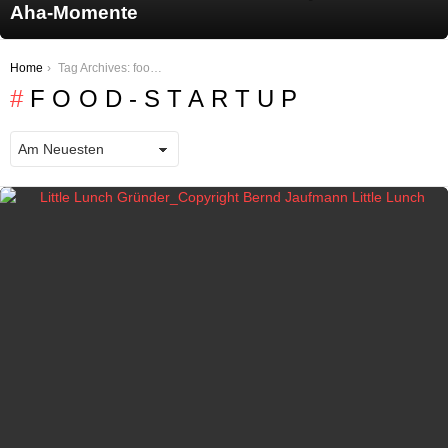
Aha-Momente
You are here:
Home
Tag Archives: food-startup
FOOD-STARTUP
LATEST STORIES