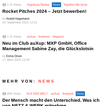
1.7k
Views
Augsburg Startup
News
Together We Grow
Rocket Pitches 2024 – Jetzt bewerben!
by
Anahit Hagemann
24. September 2024, 12:01
1.7k
Views
auXup
featured
Magazin
Neu im Club auXup: MXP GmbH, Office
Management Sabine Zay, die Glückslotsin
by
Esma Onasi
17. März 2024, 16:39
MEHR VON:
NEWS
999
Views
AUX DER WELT
auXup
featured
News
Der Mensch macht den Unterschied. Was ich
von NETZ & WERK mitnehme