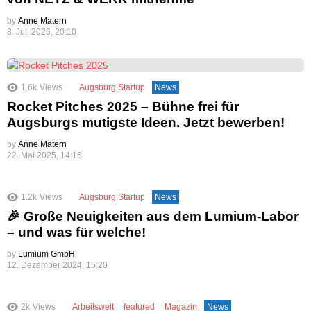
by
Anne Matern
8. Juli 2026, 20:10
1.6k
Views
Augsburg Startup
News
Rocket Pitches 2025 – Bühne frei für
Augsburgs mutigste Ideen. Jetzt bewerben!
by
Anne Matern
22. Mai 2025, 14:16
1.2k
Views
Augsburg Startup
News
🎉 Große Neuigkeiten aus dem Lumium-Labor
– und was für welche!
by
Lumium GmbH
12. Dezember 2024, 15:20
2k
Views
Arbeitswelt
featured
Magazin
News