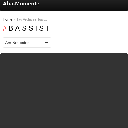
Aha-Momente
You are here:
Home
Tag Archives: bassist
BASSIST
LATEST STORIES