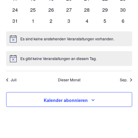
Veranstaltungen
Veranstaltungen
Veranstaltungen
Veranstaltungen
Veranstaltungen
Veranstaltungen
Veranst
0
0
0
0
0
0
0
24
25
26
27
28
29
30
Veranstaltungen
Veranstaltungen
Veranstaltungen
Veranstaltungen
Veranstaltungen
Veranstaltungen
Veranst
0
0
0
0
0
0
0
31
1
2
3
4
5
6
Veranstaltungen
Veranstaltungen
Veranstaltungen
Veranstaltungen
Veranstaltungen
Veranstaltunge
Veranst
Es sind keine anstehenden Veranstaltungen vorhanden.
Hinweis
Es gibt keine Veranstaltungen an diesem Tag.
Hinweis
Juli
Dieser Monat
Sep.
Kalender abonnieren