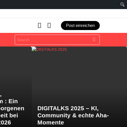
SEARCH
LOGIN
Post einreichen
Search
for:
,
m : Ein
borgenen
DIGITALKS 2025 – KI,
eit bei
Community & echte Aha-
2026
Momente