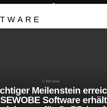
FTWARE
LATEST STORIES
999
Views
chtiger Meilenstein erreic
SEWOBE Software erhält