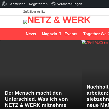
Über
Anmelden
Registrieren
Veranstaltungen
WordPress
Zufälliger Artikel
News
Magazin
Events
Together We 
LATEST
STORIES
Nachhalt
Der Mensch macht den
arbeiten
Unterschied. Was ich von
siebzeh
NETZ & WERK mitnehme
neue Maß