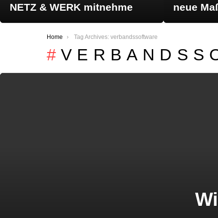
NETZ & WERK mitnehme
neue Maß
You are here:
Home
Tag Archives: verbandssoftware
VERBANDSS
Wi