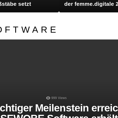
stäbe setzt
der femme.digitale 
OFTWARE
LATEST STORIES
999
Views
chtiger Meilenstein erreic