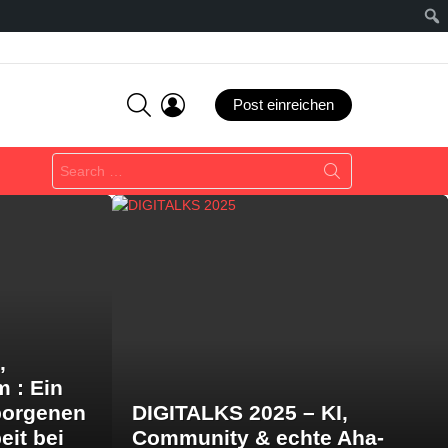
SEARCH
LOGIN
Post einreichen
Search
for:
,
m : Ein
borgenen
DIGITALKS 2025 – KI,
eit bei
Community & echte Aha-