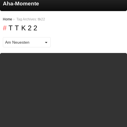
Aha-Momente
You are here:
Home
Tag Archives: ttk22
TTK22
LATEST STORIES