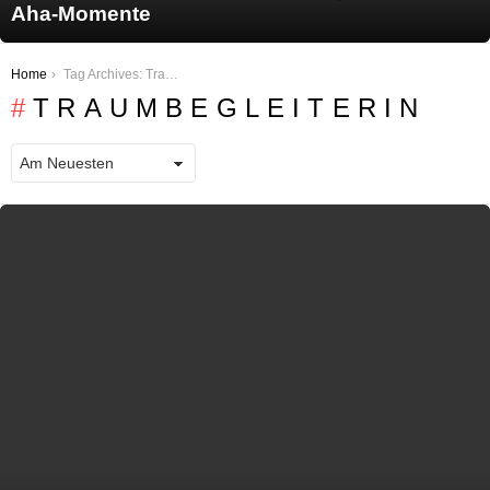
Aha-Momente
You are here:
Home
Tag Archives: Traumbegleiterin
TRAUMBEGLEITERIN
LATEST STORIES