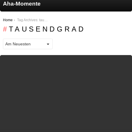
Aha-Momente
You are here:
Home
Tag Archives: tausendgrad
TAUSENDGRAD
LATEST STORIES