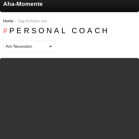
Aha-Momente
You are here:
Home
Tag Archives: personal coach
PERSONAL COACH
LATEST STORIES