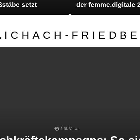
stäbe setzt
der femme.digitale 
AICHACH-FRIEDB
LATEST STORIES
1.6k
Views