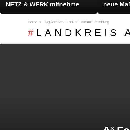
NETZ & WERK mitnehme
neue Maß
You are here:
Home
Tag Archives: landkreis aichach-friedberg
LANDKREIS 