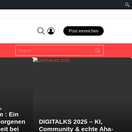
SEARCH
LOGIN
Post einreichen
Search
for:
,
m : Ein
borgenen
DIGITALKS 2025 – KI,
eit bei
Community & echte Aha-