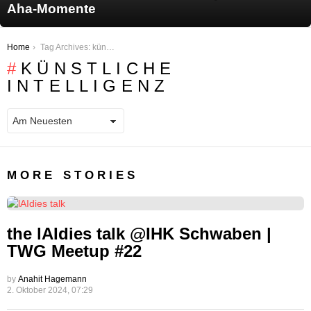
Aha-Momente
You are here:
Home
Tag Archives: künstliche intelligenz
KÜNSTLICHE
INTELLIGENZ
MORE STORIES
the lAIdies talk @IHK Schwaben |
TWG Meetup #22
by
Anahit Hagemann
2. Oktober 2024, 07:29