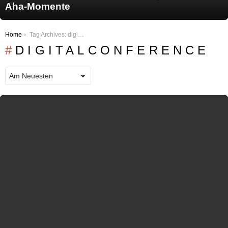
Aha-Momente
You are here:
Home
Tag Archives: digitalconference
DIGITALCONFERENCE
LATEST STORIES