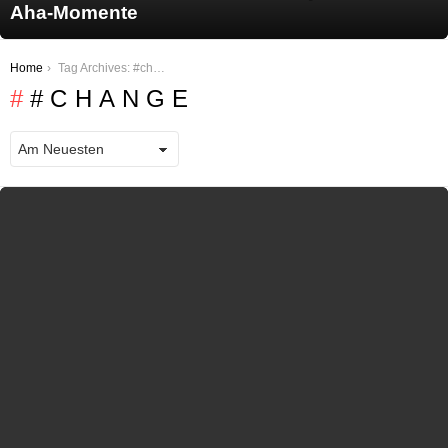
Aha-Momente
You are here:
Home
Tag Archives: #change
#CHANGE
LATEST STORIES