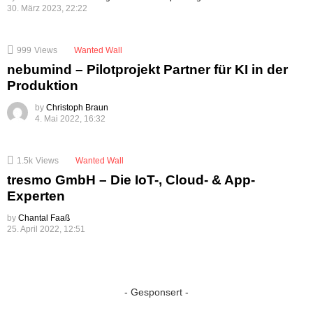
30. März 2023, 22:22
999
Views
Wanted Wall
nebumind – Pilotprojekt Partner für KI in der
Produktion
by
Christoph Braun
4. Mai 2022, 16:32
1.5k
Views
Wanted Wall
tresmo GmbH – Die IoT-, Cloud- & App-
Experten
by
Chantal Faaß
25. April 2022, 12:51
- Gesponsert -