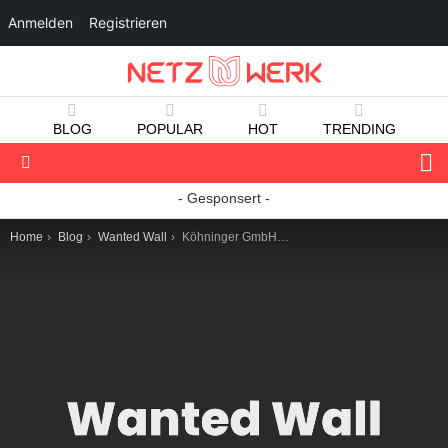
Anmelden
Registrieren
BLOG
POPULAR
HOT
TRENDING
S
Menu
- Gesponsert -
You are here:
Home
Blog
Wanted Wall
Köhninger GmbH – Transformation & Organisationsentwicklung