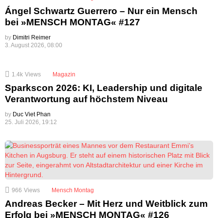
Ángel Schwartz Guerrero – Nur ein Mensch
bei »MENSCH MONTAG« #127
by
Dimitri Reimer
3. August 2026, 08:00
1.4k
Views
Magazin
Sparkscon 2026: KI, Leadership und digitale
Verantwortung auf höchstem Niveau
by
Duc Viet Phan
25. Juli 2026, 19:12
966
Views
Mensch Montag
Andreas Becker – Mit Herz und Weitblick zum
Erfolg bei »MENSCH MONTAG« #126