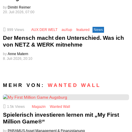
by
Dimitri Reimer
20. Juli 2026, 07:00
999
Views
AUX DER WELT
auXup
featured
News
Der Mensch macht den Unterschied. Was ich
von NETZ & WERK mitnehme
by
Anne Matern
8. Juli 2026, 20:10
MEHR VON:
WANTED WALL
1.5k
Views
Magazin
Wanted Wall
Spielerisch investieren lernen mit „My First
Million Game®“
by
PARAMUS Asset Management & Finanzplanung