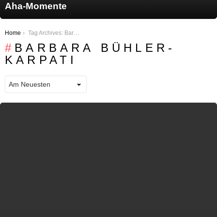
Aha-Momente
You are here:
Home
Tag Archives: Barbara Bühler-Karpati
BARBARA BÜHLER-
KARPATI
LATEST STORIES