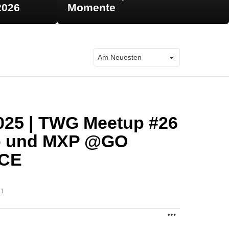
2026
Momente
2025 | TWG Meetup #26
o und MXP @GO
CE
11
MORE