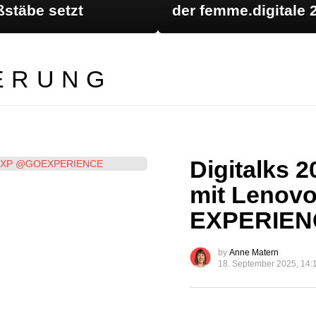
stäbe setzt
der femme.digitale 
ERUNG
Digitalks 
mit Lenov
EXPERIEN
by
Anne Matern
18. September 2025, 14: