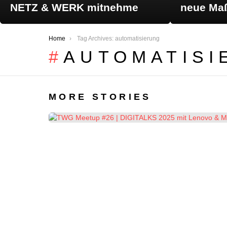
NETZ & WERK mitnehme
neue Maß
You are here:
Home
Tag Archives: automatisierung
AUTOMATISI
MORE STORIES