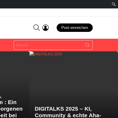
SEARCH
LOGIN
Post einreichen
Search
for:
,
m : Ein
borgenen
DIGITALKS 2025 – KI,
eit bei
Community & echte Aha-