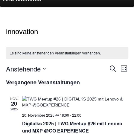
innovation
Es sind keine anstehenden Veranstaltungen vorhanden.
Anstehende
Veransta
Ver
Suche
Liste
Suche
Ans
Datum
und
Nav
wählen.
Vergangene Veranstaltungen
Ansichte
Navigati
NOV.
20
2025
20. November 2025 @ 18:00
-
22:00
Digitalks 2025 | TWG Meetup #26 mit Lenovo
und MXP @GO EXPERIENCE