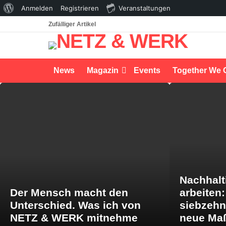
Über
Anmelden
Registrieren
Veranstaltungen
WordPress
Zufälliger Artikel
News
Magazin
Events
Together We 
LATEST
STORIES
Nachhalt
Der Mensch macht den
arbeiten
Unterschied. Was ich von
siebzeh
NETZ & WERK mitnehme
neue Maß