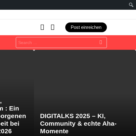
SEARCH
LOGIN
Post einreichen
Search
for:
,
m : Ein
borgenen
DIGITALKS 2025 – KI,
eit bei
Community & echte Aha-
2026
Momente