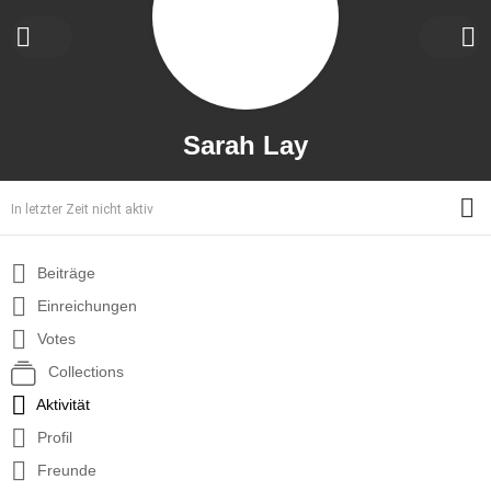
Sarah Lay
M
In letzter Zeit nicht aktiv
Beiträge
Einreichungen
Votes
Collections
Aktivität
Profil
Freunde