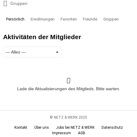
Gruppen
Persönlich
Erwähnungen
Favoriten
Freunde
Gruppen
Aktivitäten der Mitglieder
Zeige:
RSS
Lade die Aktualisierungen des Mitglieds. Bitte warten.
© NETZ & WERK 2025
Kontakt
Über uns
Jobs bei NETZ & WERK
Datenschutz
Impressum
AGB