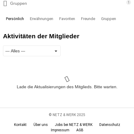
1
Gruppen
Persönlich
Erwähnungen
Favoriten
Freunde
Gruppen
Aktivitäten der Mitglieder
Zeige:
RSS
Lade die Aktualisierungen des Mitglieds. Bitte warten.
© NETZ & WERK 2025
Kontakt
Über uns
Jobs bei NETZ & WERK
Datenschutz
Impressum
AGB