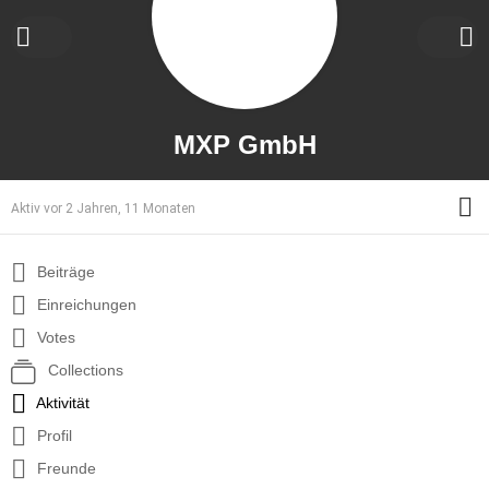
MXP GmbH
M
Aktiv vor 2 Jahren, 11 Monaten
Beiträge
Einreichungen
Votes
Collections
Aktivität
Profil
Freunde