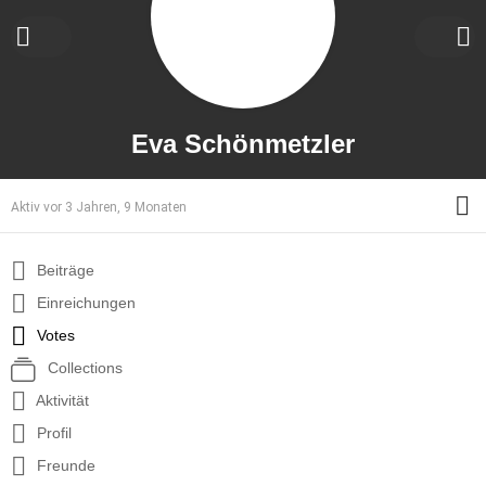
Eva Schönmetzler
M
Aktiv vor 3 Jahren, 9 Monaten
Beiträge
Einreichungen
Votes
Collections
Aktivität
Profil
Freunde