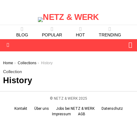
BLOG
POPULAR
HOT
TRENDING
S
Menu
You are here:
Home
Collections
History
Collection
History
© NETZ & WERK 2025
Kontakt
Über uns
Jobs bei NETZ & WERK
Datenschutz
Impressum
AGB