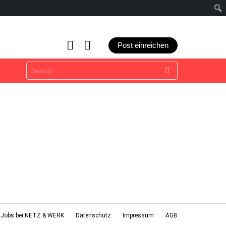
SEARCH
LOGIN
Post einreichen
Search
for:
Jobs bei NETZ & WERK
Datenschutz
Impressum
AGB