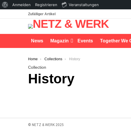
Über
Anmelden
Registrieren
Veranstaltungen
WordPress
Zufälliger Artikel
News
Magazin
Events
Together We 
You are here:
Home
Collections
History
Collection
History
© NETZ & WERK 2025