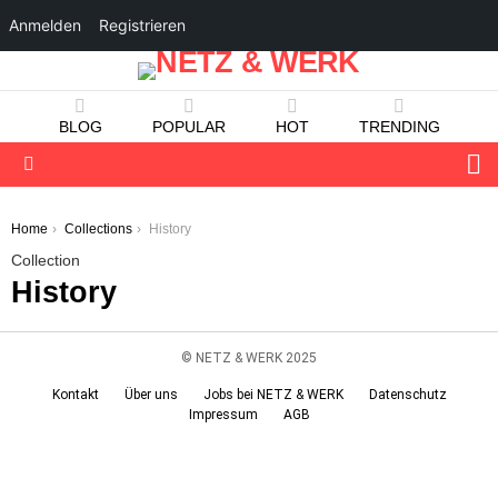
Anmelden
Registrieren
BLOG
POPULAR
HOT
TRENDING
S
Menu
You are here:
Home
Collections
History
Collection
History
© NETZ & WERK 2025
Kontakt
Über uns
Jobs bei NETZ & WERK
Datenschutz
Impressum
AGB