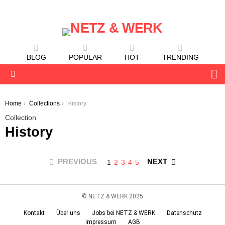
BLOG
POPULAR
HOT
TRENDING
S
Menu
You are here:
Home
Collections
History
Collection
History
PREVIOUS
NEXT
1
2
3
4
5
© NETZ & WERK 2025
Kontakt
Über uns
Jobs bei NETZ & WERK
Datenschutz
Impressum
AGB