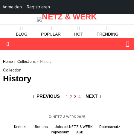
Anmelden
Registrieren
BLOG
POPULAR
HOT
TRENDING
S
Menu
You are here:
Home
Collections
History
Collection
History
PREVIOUS
NEXT
1
2
3
4
© NETZ & WERK 2025
Kontakt
Über uns
Jobs bei NETZ & WERK
Datenschutz
Impressum
AGB