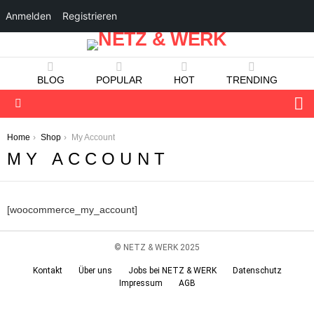
Anmelden
Registrieren
BLOG
POPULAR
HOT
TRENDING
S
Menu
You are here:
Home
Shop
My Account
MY ACCOUNT
[woocommerce_my_account]
© NETZ & WERK 2025
Kontakt
Über uns
Jobs bei NETZ & WERK
Datenschutz
Impressum
AGB