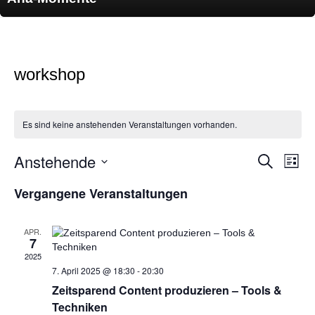
workshop
Es sind keine anstehenden Veranstaltungen vorhanden.
Anstehende
Veransta
Ver
Suche
Liste
Suche
Ans
Datum
und
Nav
wählen.
Vergangene Veranstaltungen
Ansichte
Navigati
APR.
7
2025
7. April 2025 @ 18:30
-
20:30
Zeitsparend Content produzieren – Tools &
Techniken