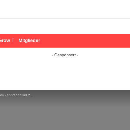
Grow
Mitglieder
- Gesponsert -
iehungsgestalter bei »MENSCH MONTAG« #116