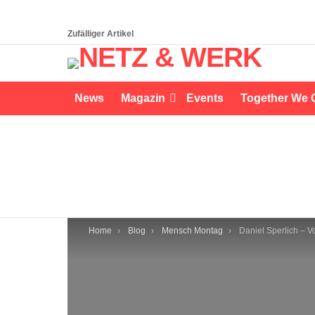
Zufälliger Artikel
News
Magazin
Events
Together We 
You are here:
Home
Blog
Mensch Montag
Daniel Sperlich – Vom Zahntechniker zum Bez