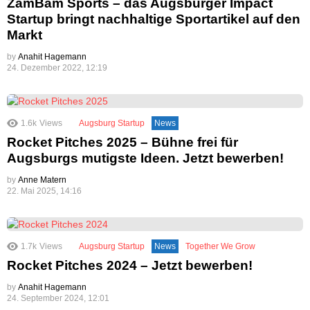
ZamBam Sports – das Augsburger Impact
Startup bringt nachhaltige Sportartikel auf den
Markt
by
Anahit Hagemann
24. Dezember 2022, 12:19
1.6k
Views
Augsburg Startup
News
Rocket Pitches 2025 – Bühne frei für
Augsburgs mutigste Ideen. Jetzt bewerben!
by
Anne Matern
22. Mai 2025, 14:16
1.7k
Views
Augsburg Startup
News
Together We Grow
Rocket Pitches 2024 – Jetzt bewerben!
by
Anahit Hagemann
24. September 2024, 12:01