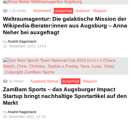
1.1k
Views
Arbeitswelt
auxgefragt
featured
Magazin
Weltraumagentur: Die galaktische Mission der
Wikipedia-Berater:innen aus Augsburg – Anna
Neher bei auxgefragt
by
Anahit Hagemann
12. September 2023, 14:54
2k
Views
Augsburg Startup
auxgefragt
Magazin
ZamBam Sports – das Augsburger Impact
Startup bringt nachhaltige Sportartikel auf den
Markt
by
Anahit Hagemann
24. Dezember 2022, 12:19