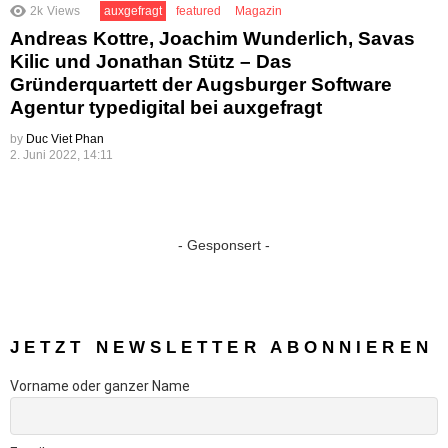
2k
Views
auxgefragt
featured
Magazin
Andreas Kottre, Joachim Wunderlich, Savas
Kilic und Jonathan Stütz – Das
Gründerquartett der Augsburger Software
Agentur typedigital bei auxgefragt
by
Duc Viet Phan
2. Juni 2022, 14:11
- Gesponsert -
JETZT NEWSLETTER ABONNIEREN
Vorname oder ganzer Name