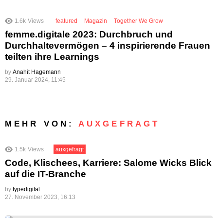
1.6k
Views
featured
Magazin
Together We Grow
femme.digitale 2023: Durchbruch und
Durchhaltevermögen – 4 inspirierende Frauen
teilten ihre Learnings
by
Anahit Hagemann
29. Januar 2024, 11:45
MEHR VON:
AUXGEFRAGT
1.5k
Views
auxgefragt
Code, Klischees, Karriere: Salome Wicks Blick
auf die IT-Branche
by
typedigital
27. November 2023, 16:13