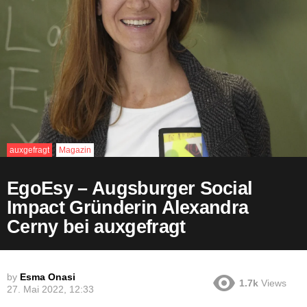
auxgefragt
Magazin
EgoEsy – Augsburger Social
Impact Gründerin Alexandra
Cerny bei auxgefragt
by
Esma Onasi
1.7k
Views
27. Mai 2022, 12:33