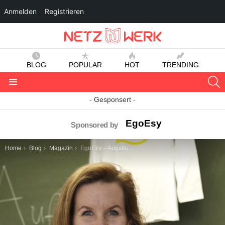
Anmelden
Registrieren
BLOG
POPULAR
HOT
TRENDING
S
Menu
- Gesponsert -
EgoEsy
Sponsored by
You are here:
Home
Blog
Magazin
EgoEsy – Augsburger Social Impact Gründerin Alexandra Cerny bei auxgefragt