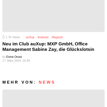
1.7k
Views
auXup
featured
Magazin
Neu im Club auXup: MXP GmbH, Office
Management Sabine Zay, die Glückslotsin
by
Esma Onasi
17. März 2024, 16:39
MEHR VON:
NEWS