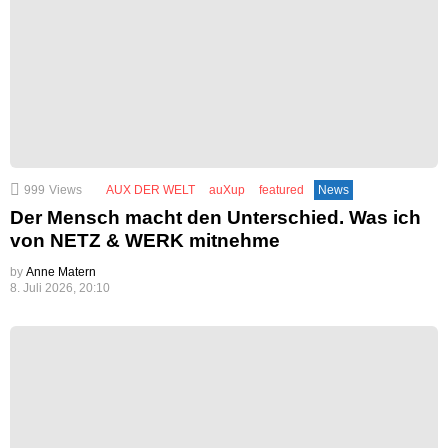
999
Views
AUX DER WELT
auXup
featured
News
Der Mensch macht den Unterschied. Was ich
von NETZ & WERK mitnehme
by
Anne Matern
8. Juli 2026, 20:10