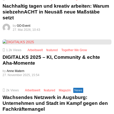
Nachhaltig tagen und kreativ arbeiten: Warum
siebzehnACHT in Neusäß neue Maßstäbe
setzt
by
GO-Event
27. Mai 2026, 10:43
1.2k
Views
Arbeitswelt
featured
Together We Grow
DIGITALKS 2025 – KI, Community & echte
Aha-Momente
by
Anne Matern
27. November 2025, 15:54
2k
Views
Arbeitswelt
featured
Magazin
News
Wachsendes Netzwerk in Augsburg:
Unternehmen und Stadt im Kampf gegen den
Fachkräftemangel