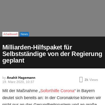
Arbeitswelt
News
Milliarden-Hilfspaket für
Selbstständige von der Regierung
geplant
by
Anahit Hagemann
2k
Views
19. März 2020, 10:37
Mit der Maßnahme „
Soforthilfe Corona
“ in Bayern
deutet sich bereits an: In der Coronakrise können wir
nicht nur an das Gesundheitssystem und an große