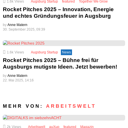
1.6k
Views
Augsburg Startup
featured
Together We Grow
Rocket Pitches 2025 – Innovation, Energie
und echtes Gründungsfeuer in Augsburg
by
Anne Matern
30. September 2025, 09:39
1.6k
Views
Augsburg Startup
News
Rocket Pitches 2025 – Bühne frei für
Augsburgs mutigste Ideen. Jetzt bewerben!
by
Anne Matern
22. Mai 2025, 14:16
MEHR VON:
ARBEITSWELT
2k
Views
Arbeitswelt
auXup
featured
Magazin