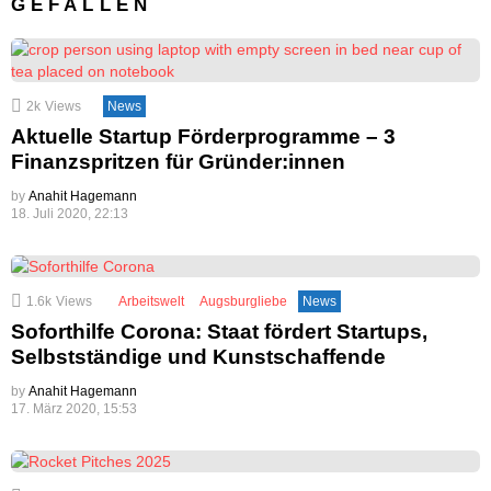
GEFALLEN
2k
Views
News
Aktuelle Startup Förderprogramme – 3
Finanzspritzen für Gründer:innen
by
Anahit Hagemann
18. Juli 2020, 22:13
1.6k
Views
Arbeitswelt
Augsburgliebe
News
Soforthilfe Corona: Staat fördert Startups,
Selbstständige und Kunstschaffende
by
Anahit Hagemann
17. März 2020, 15:53