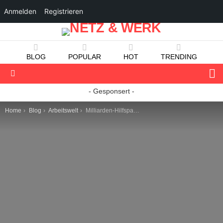
Anmelden
Registrieren
BLOG
POPULAR
HOT
TRENDING
S
Menu
- Gesponsert -
You are here:
Home
Blog
Arbeitswelt
Milliarden-Hilfspaket für Selbstständige von der Regierung geplant