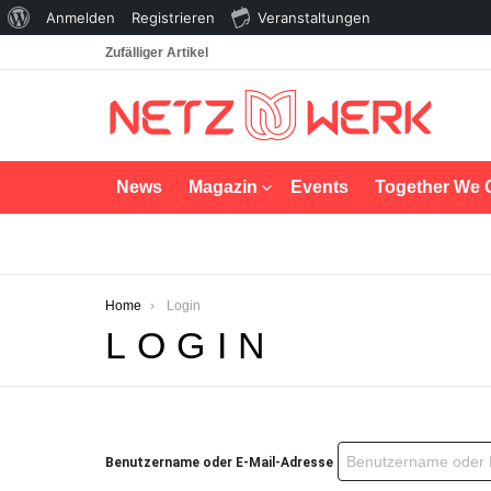
Über
Anmelden
Registrieren
Veranstaltungen
WordPress
Zufälliger Artikel
News
Magazin
Events
Together We 
You are here:
Home
Login
LOGIN
Benutzername oder E-Mail-Adresse