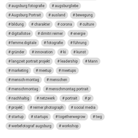
augsburg fotografie
augsburgliebe
Augsburg Portrait
ausland
bewegung
bildung
charakter
corona
culture
digitallotse
dimitri reimer
energie
femme.digitale
fotografie
führung
gründer
innovation
ki
kunst
langzeit portrait projekt
leadership
Mann
marketing
meetup
meetups
mensch-montag
menschen
menschmontag
menschmontag portrait
nachhaltig
netzwerk
portrait
pr
projekt
reimer photograph
social media
startup
startups
togetherwegrow
twg
werbefotograf augsburg
workshop