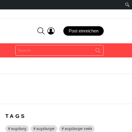
SEARCH
LOGIN
Post einreichen
Search
for:
TAGS
augsburg
augsburger
augsburger seele