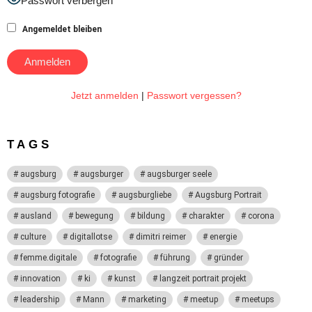
Passwort verbergen
Angemeldet bleiben
Jetzt anmelden
|
Passwort vergessen?
TAGS
augsburg
augsburger
augsburger seele
augsburg fotografie
augsburgliebe
Augsburg Portrait
ausland
bewegung
bildung
charakter
corona
culture
digitallotse
dimitri reimer
energie
femme.digitale
fotografie
führung
gründer
innovation
ki
kunst
langzeit portrait projekt
leadership
Mann
marketing
meetup
meetups