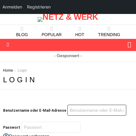
Anmelden
Registrieren
BLOG
POPULAR
HOT
TRENDING
S
Menu
- Gesponsert -
You are here:
Home
Login
LOGIN
Benutzername oder E-Mail-Adresse
Passwort