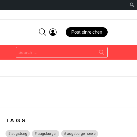
SEARCH
LOGIN
Post einreichen
Search
for:
TAGS
augsburg
augsburger
augsburger seele