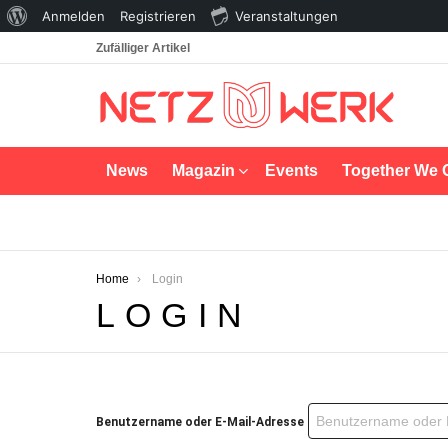
Über
Anmelden
Registrieren
Veranstaltungen
WordPress
Zufälliger Artikel
News
Magazin
Events
Together We 
You are here:
Home
Login
LOGIN
Benutzername oder E-Mail-Adresse