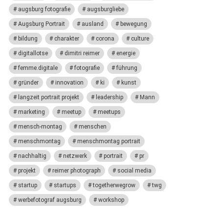
augsburg fotografie
augsburgliebe
Augsburg Portrait
ausland
bewegung
bildung
charakter
corona
culture
digitallotse
dimitri reimer
energie
femme.digitale
fotografie
führung
gründer
innovation
ki
kunst
langzeit portrait projekt
leadership
Mann
marketing
meetup
meetups
mensch-montag
menschen
menschmontag
menschmontag portrait
nachhaltig
netzwerk
portrait
pr
projekt
reimer photograph
social media
startup
startups
togetherwegrow
twg
werbefotograf augsburg
workshop